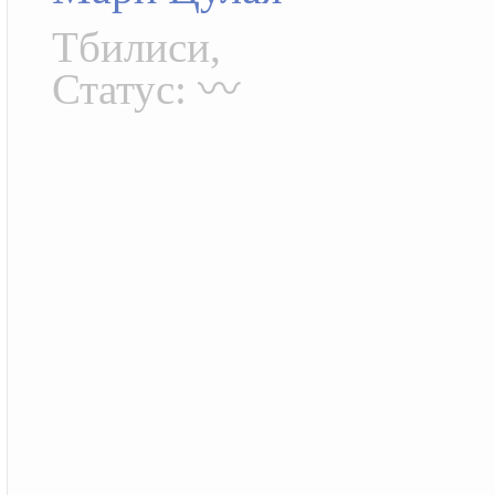
Тбилиси,
Статус: 〰