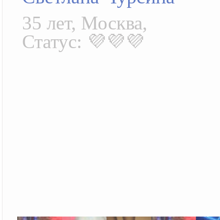
35 лет, Москва,
Статус: 💜💜💜