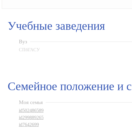
Учебные заведения
Вуз
СПбГАСУ
Семейное положение и 
Моя семья
id502486589
id299889265
id7642699